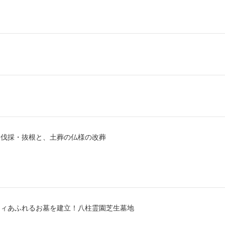
木伐採・抜根と、土葬の仏様の改葬
ティあふれるお墓を建立！八柱霊園芝生墓地