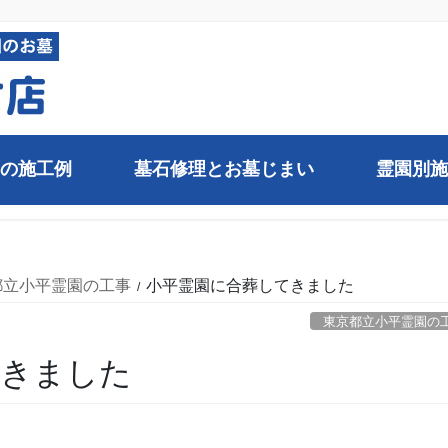
の施工例
墓石修理とお墓じまい
霊園別施
都立小平霊園の工事
小平霊園に合葬してきました
東京都立小平霊園の
てきました