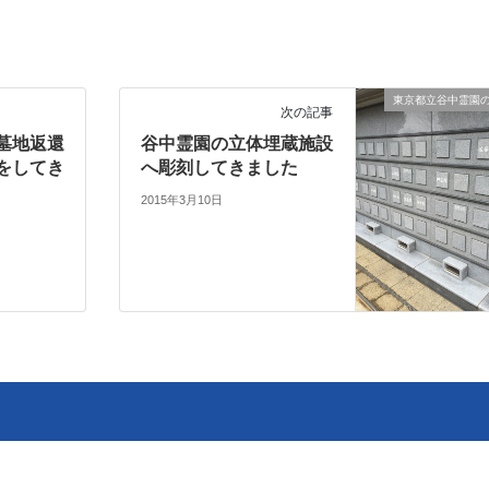
東京都立谷中霊園
次の記事
墓地返還
谷中霊園の立体埋蔵施設
をしてき
へ彫刻してきました
2015年3月10日