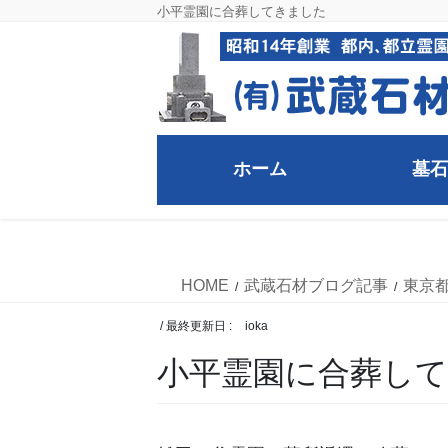
コ
ナ
小平霊園に合葬してきました
ン
ビ
テ
ゲ
ン
ー
ツ
シ
に
ョ
移
ン
ホーム
墓石
動
に
移
武蔵石材ブログ記事
動
HOME
武蔵石材ブログ記事
東京
/ 最終更新日 :
ioka
小平霊園に合葬し