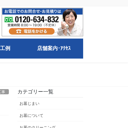
工例
店舗案内･ｱｸｾｽ
カテゴリー一覧
工事
お墓じまい
お墓について
お墓のクリーニング