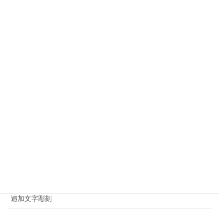
栃木県のお墓・石材工事
江戸川区のお墓・石材工事
江東区でのお墓・石材工事
港区のお墓・石材工事
神奈川県のお墓・石材工事
神社・仏閣施工例
荒川区のお墓・石材工事
葛飾区のお墓・石材工事
足立区のお墓・石材工事
追加文字彫刻