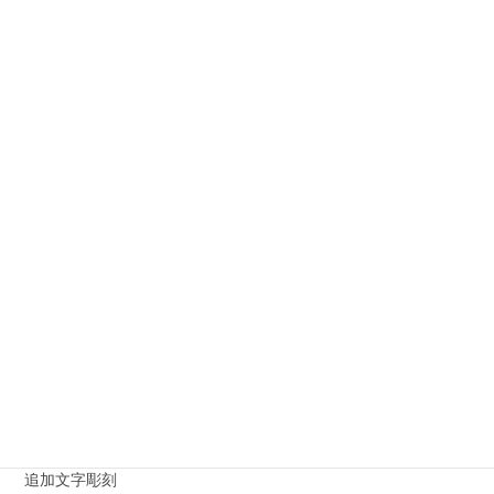
東京都立青山霊園の工事
栃木県のお墓・石材工事
江戸川区のお墓・石材工事
江東区でのお墓・石材工事
港区のお墓・石材工事
神奈川県のお墓・石材工事
神社・仏閣施工例
荒川区のお墓・石材工事
葛飾区のお墓・石材工事
足立区のお墓・石材工事
追加文字彫刻