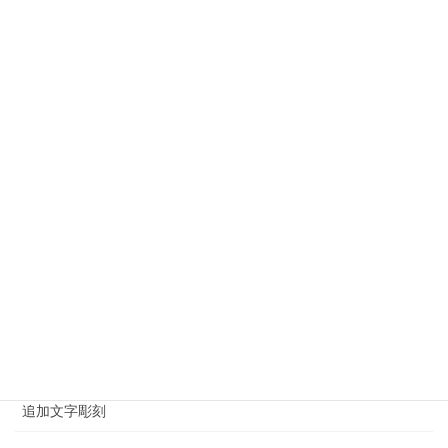
栃木県のお墓・石材工事
江戸川区のお墓・石材工事
江東区でのお墓・石材工事
港区のお墓・石材工事
神奈川県のお墓・石材工事
神社・仏閣施工例
荒川区のお墓・石材工事
葛飾区のお墓・石材工事
足立区のお墓・石材工事
追加文字彫刻