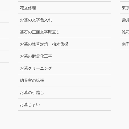
花立修理
東
お墓の文字色入れ
染
墓石の正面文字彫直し
雑
お墓の雑草対策・植木伐採
南
お墓の耐震化工事
お墓クリーニング
納骨室の拡張
お墓の引越し
お墓じまい