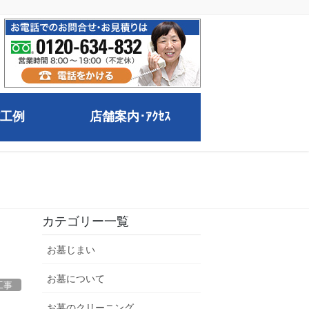
工例
店舗案内･ｱｸｾｽ
カテゴリー一覧
お墓じまい
お墓について
工事
お墓のクリーニング