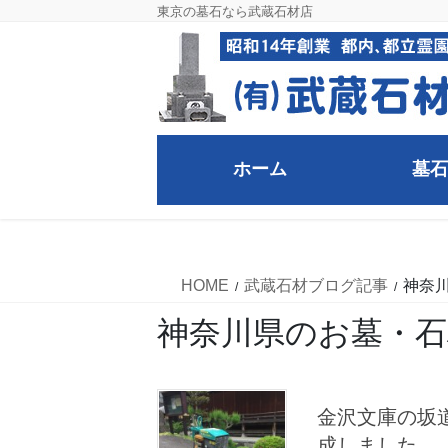
コ
ナ
東京の墓石なら武蔵石材店
ン
ビ
テ
ゲ
ン
ー
ツ
シ
に
ョ
移
ン
ホーム
墓石
動
に
移
武蔵石材ブログ記事
動
HOME
武蔵石材ブログ記事
神奈
神奈川県のお墓・石
金沢文庫の坂
成しました