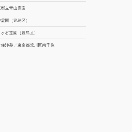
京都立青山霊園
井霊園（豊島区）
司ヶ谷霊園（豊島区）
千住浄苑／東京都荒川区南千住