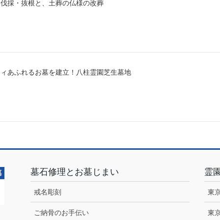
木伐採・抜根と、土葬の仏様の改葬
ティあふれるお墓を建立！八柱霊園芝生墓地
墓石修理とお墓じまい
霊
戒名彫刻
東
ご納骨のお手伝い
東