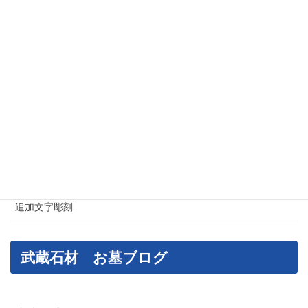
江東区でのお墓・石材工事
港区のお墓・石材工事
神奈川県のお墓・石材工事
神社・仏閣施工例
荒川区のお墓・石材工事
葛飾区のお墓・石材工事
足立区のお墓・石材工事
追加文字彫刻
武蔵石材 お墓ブログ