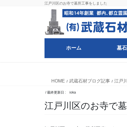
コ
ナ
江戸川区のお寺で墓所工事をしました
ン
ビ
テ
ゲ
ン
ー
ツ
シ
に
ョ
移
ン
ホーム
墓石
動
に
移
武蔵石材ブログ記事
動
HOME
武蔵石材ブログ記事
江戸
/ 最終更新日 :
ioka
江戸川区のお寺で