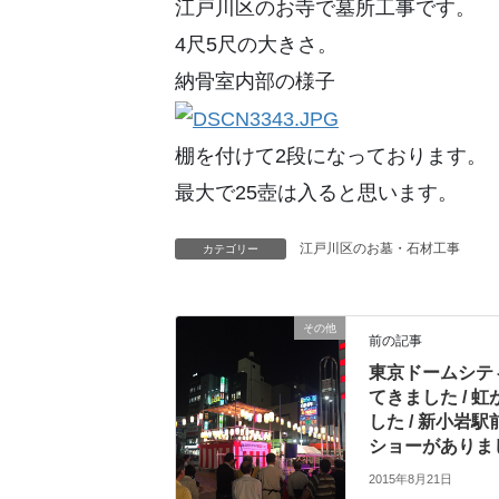
江戸川区のお寺で墓所工事です。
4尺5尺の大きさ。
納骨室内部の様子
棚を付けて2段になっております。
最大で25壺は入ると思います。
江戸川区のお墓・石材工事
カテゴリー
その他
前の記事
東京ドームシテ
てきました / 
した / 新小岩
ショーがありま
2015年8月21日