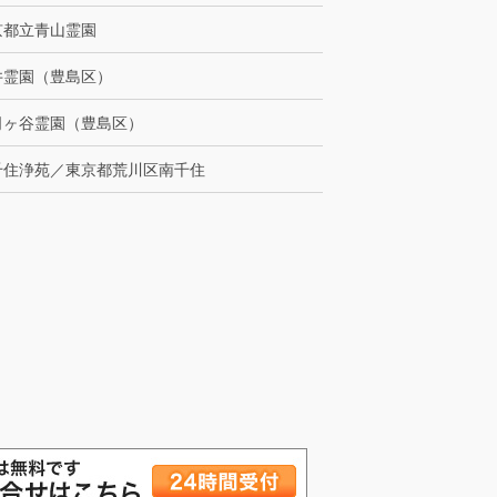
京都立青山霊園
井霊園（豊島区）
司ヶ谷霊園（豊島区）
千住浄苑／東京都荒川区南千住