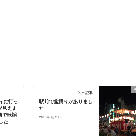
次の記事
ィに行っ
駅前で盆踊りがありまし
虹が見えま
た
駅前で歌謡
2015年8月23日
した