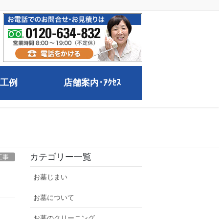
工例
店舗案内･ｱｸｾｽ
カテゴリー一覧
工事
お墓じまい
お墓について
お墓のクリーニング