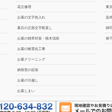
花立修理
東
お墓の文字色入れ
染
墓石の正面文字彫直し
雑
お墓の雑草対策・植木伐採
南
お墓の耐震化工事
お墓クリーニング
納骨室の拡張
お墓の引越し
お墓じまい