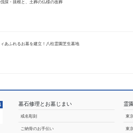
木伐採・抜根と、土葬の仏様の改葬
ティあふれるお墓を建立！八柱霊園芝生墓地
墓石修理とお墓じまい
霊
戒名彫刻
東
ご納骨のお手伝い
東