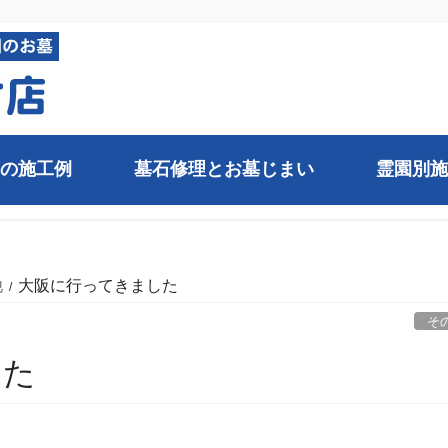
の施工例
墓石修理とお墓じまい
霊園別施
他
大阪に行ってきました
そ
した