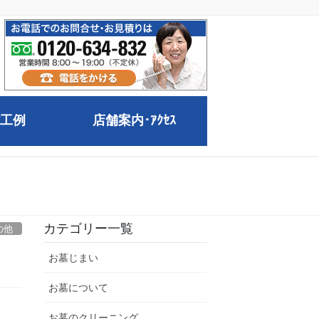
工例
店舗案内･ｱｸｾｽ
カテゴリー一覧
の他
お墓じまい
お墓について
お墓のクリーニング