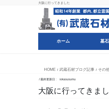
コ
ナ
大阪に行ってきました
ン
ビ
テ
ゲ
ン
ー
ツ
シ
に
ョ
移
ン
ホーム
墓石
動
に
移
武蔵石材ブログ記事
動
HOME
武蔵石材ブログ記事
その
/ 最終更新日 :
iokasusumu
大阪に行ってきま