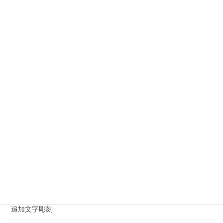
東京都立青山霊園の工事
栃木県のお墓・石材工事
江戸川区のお墓・石材工事
江東区でのお墓・石材工事
港区のお墓・石材工事
神奈川県のお墓・石材工事
神社・仏閣施工例
荒川区のお墓・石材工事
葛飾区のお墓・石材工事
足立区のお墓・石材工事
追加文字彫刻