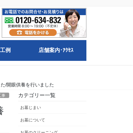
工例
店舗案内･ｱｸｾｽ
た/開眼供養を行いました
カテゴリー一覧
工事
お墓じまい
養
お墓について
お墓のクリーニング