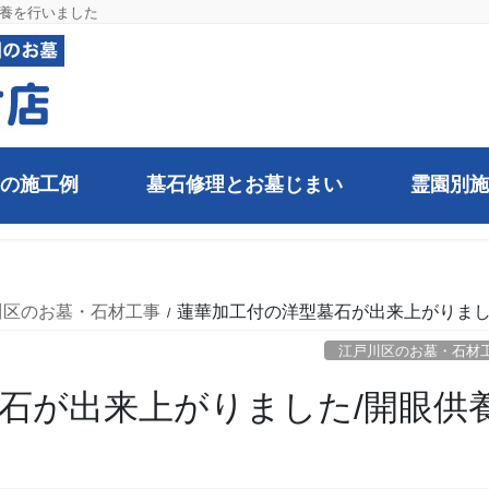
供養を行いました
の施工例
墓石修理とお墓じまい
霊園別施
川区のお墓・石材工事
蓮華加工付の洋型墓石が出来上がりまし
江戸川区のお墓・石材
石が出来上がりました/開眼供