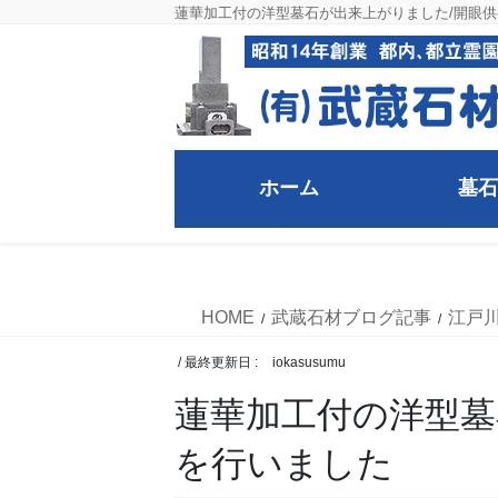
コ
ナ
蓮華加工付の洋型墓石が出来上がりました/開眼
ン
ビ
テ
ゲ
ン
ー
ツ
シ
に
ョ
移
ン
ホーム
墓石
動
に
移
武蔵石材ブログ記事
動
HOME
武蔵石材ブログ記事
江戸
/ 最終更新日 :
iokasusumu
蓮華加工付の洋型墓
を行いました