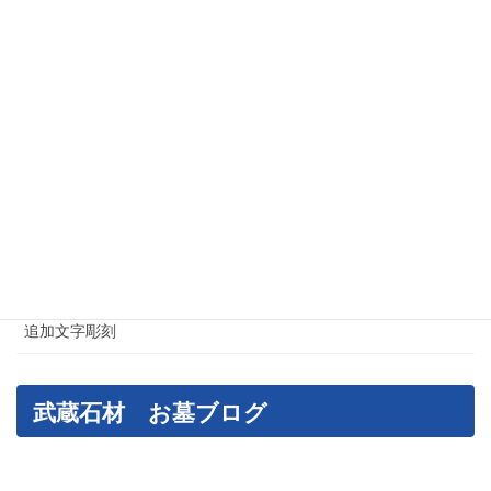
江東区でのお墓・石材工事
港区のお墓・石材工事
神奈川県のお墓・石材工事
神社・仏閣施工例
荒川区のお墓・石材工事
葛飾区のお墓・石材工事
足立区のお墓・石材工事
追加文字彫刻
武蔵石材 お墓ブログ