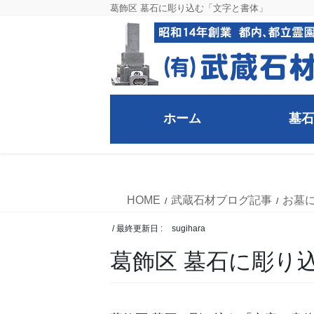
コ
ナ
葛飾区 墓石に彫り込む「文字と書体」
ン
ビ
テ
ゲ
ン
ー
ツ
シ
に
ョ
移
ン
ホーム
墓石
動
に
移
武蔵石材ブログ記事
動
HOME
武蔵石材ブログ記事
お墓
/ 最終更新日 :
sugihara
葛飾区 墓石に彫り