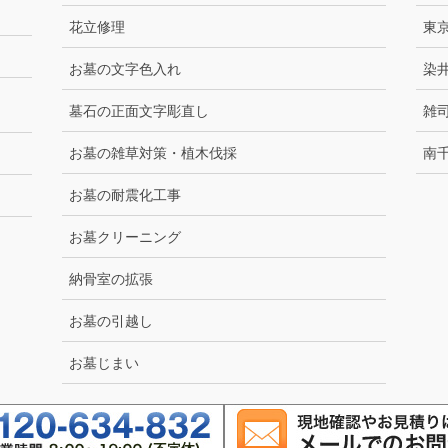
花立修理
東
お墓の文字色入れ
染
墓石の正面文字彫直し
雑
お墓の雑草対策・植木伐採
南
お墓の耐震化工事
お墓クリーニング
納骨室の拡張
お墓の引越し
お墓じまい