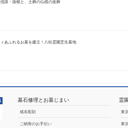
木伐採・抜根と、土葬の仏様の改葬
ティあふれるお墓を建立！八柱霊園芝生墓地
墓石修理とお墓じまい
霊
戒名彫刻
東
ご納骨のお手伝い
東