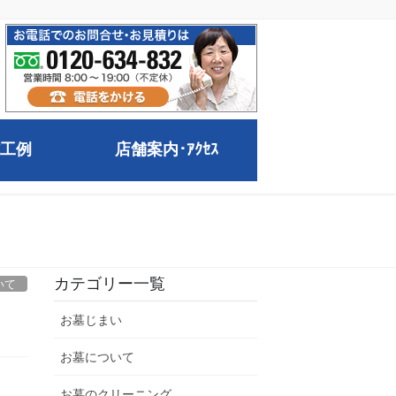
工例
店舗案内･ｱｸｾｽ
カテゴリー一覧
いて
お墓じまい
お墓について
お墓のクリーニング