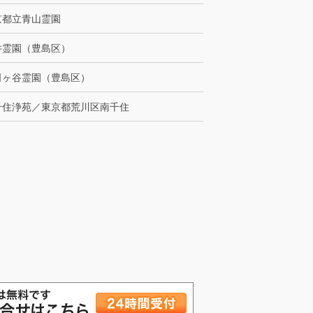
京都立青山霊園
井霊園（豊島区）
司ヶ谷霊園（豊島区）
千住浄苑／東京都荒川区南千住