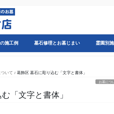
の施工例
墓石修理とお墓じまい
霊園別施
について
葛飾区 墓石に彫り込む「文字と書体」
お墓につ
込む「文字と書体」