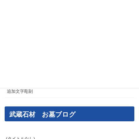
江東区でのお墓・石材工事
港区のお墓・石材工事
神奈川県のお墓・石材工事
神社・仏閣施工例
荒川区のお墓・石材工事
葛飾区のお墓・石材工事
足立区のお墓・石材工事
追加文字彫刻
武蔵石材 お墓ブログ
(タイトルなし)